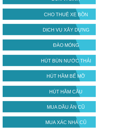
CHO THUÊ XE BỒN
DỊCH VỤ XÂY DỰNG
ĐÀO MÓNG
HÚT BÙN NƯỚC THẢI
HÚT HẦM BỂ MỠ
HÚT HẦM CẦU
MUA DẦU ĂN CŨ
MUA XÁC NHÀ CŨ