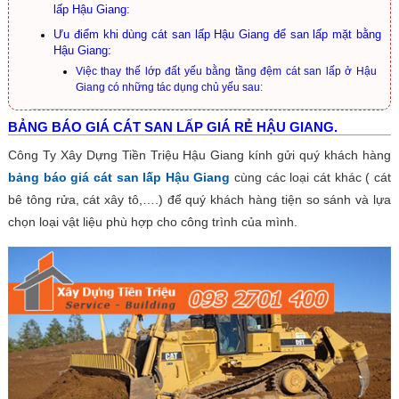
lấp Hậu Giang:
Ưu điểm khi dùng cát san lấp Hậu Giang để san lấp mặt bằng
Hậu Giang:
Việc thay thế lớp đất yếu bằng tầng đệm cát san lấp ở Hậu
Giang có những tác dụng chủ yếu sau:
BẢNG BÁO GIÁ CÁT SAN LẤP GIÁ RẺ HẬU GIANG.
Công Ty Xây Dựng Tiền Triệu Hậu Giang kính gửi quý khách hàng
bảng báo giá cát san lấp Hậu Giang
cùng các loại cát khác ( cát
bê tông rửa, cát xây tô,….) để quý khách hàng tiện so sánh và lựa
chọn loại vật liệu phù hợp cho công trình của mình.