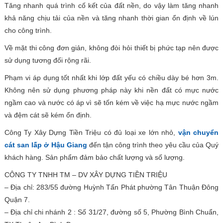
Tăng nhanh quá trình cố kết của đất nền, do vậy làm tăng nhanh
khả năng chịu tải của nền và tăng nhanh thời gian ổn định về lún
cho công trình.
Về mặt thi công đơn giản, không đòi hỏi thiết bị phức tạp nên được
sử dụng tương đối rộng rãi.
Phạm vi áp dụng tốt nhất khi lớp đất yếu có chiều dày bé hơn 3m.
Không nên sử dụng phương pháp này khi nền đất có mực nước
ngầm cao và nước có áp vì sẽ tốn kém về việc hạ mực nước ngầm
và đệm cát sẽ kém ổn định.
Công Ty Xây Dựng Tiền Triệu có đủ loại xe lớn nhỏ,
vận chuyển
cát san lấp ở Hậu Giang
đến tận công trình theo yêu cầu của Quý
khách hàng. Sản phẩm đảm bảo chất lượng và số lượng.
CÔNG TY TNHH TM – DV XÂY DỰNG TIỀN TRIỆU
– Địa chỉ: 283/55 đường Huỳnh Tấn Phát phường Tân Thuận Đông
Quận 7.
– Địa chỉ chi nhánh 2 : Số 31/27, đường số 5, Phường Bình Chuẩn,