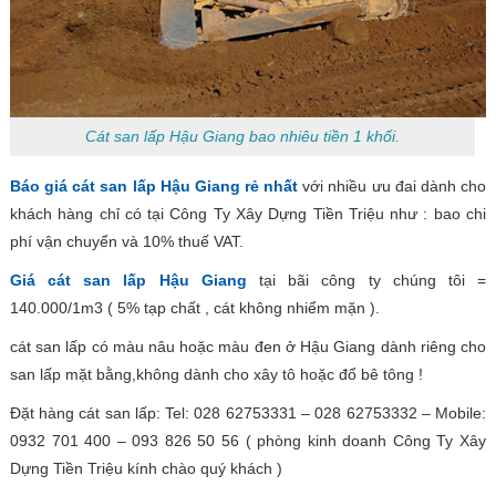
Cát san lấp Hậu Giang bao nhiêu tiền 1 khối.
Báo giá cát san lấp Hậu Giang rẻ nhất
với nhiều ưu đai dành cho
khách hàng chỉ có tại Công Ty Xây Dựng Tiền Triệu như : bao chi
phí vận chuyển và 10% thuế VAT.
Giá cát san lấp Hậu Giang
tại bãi công ty chúng tôi =
140.000/1m3 ( 5% tạp chất , cát không nhiểm mặn ).
cát san lấp có màu nâu hoặc màu đen ở Hậu Giang dành riêng cho
san lấp mặt bằng,không dành cho xây tô hoặc đổ bê tông !
Đặt hàng cát san lấp: Tel: 028 62753331 – 028 62753332 – Mobile:
0932 701 400 – 093 826 50 56 ( phòng kinh doanh Công Ty Xây
Dựng Tiền Triệu kính chào quý khách )