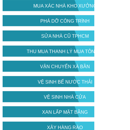
MUA XÁC NHÀ KHO XƯỞNG
PHÁ DỠ CÔNG TRÌNH
SỬA NHÀ CŨ TPHCM
THU MUA THANH LÝ MUA TÔN CŨ
VẬN CHUYỂN XÀ BẦN
VỆ SINH BỂ NƯỚC THẢI
VỆ SINH NHÀ CỬA
XAN LẤP MẶT BẰNG
XÂY HÀNG RÀO