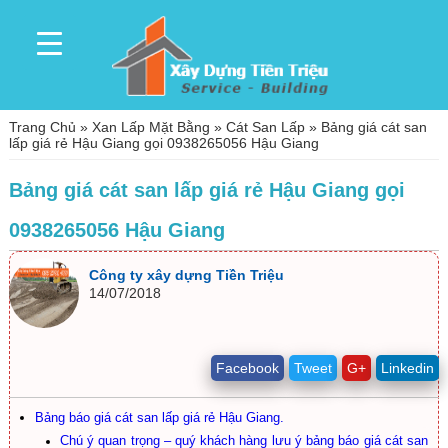
Trang Chủ
»
Xan Lấp Mặt Bằng
»
Cát San Lấp
»
Bảng giá cát san
lấp giá rẻ Hậu Giang gọi 0938265056 Hậu Giang
Bảng giá cát san lấp giá rẻ Hậu Giang gọi
0938265056 Hậu Giang
Công ty xây dựng Tiền Triệu
14/07/2018
Facebook
Tweet
G+
Linkedin
Bảng báo giá cát san lấp giá rẻ Hậu Giang.
Chú ý quan trọng – quý khách hàng lưu ý bảng báo giá cát san