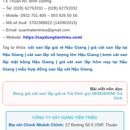
TX Thuận An, Bình Dương.
– Tel: (028) 62753331 – (028) 62753332
– Mobile: 0932 701 400 – 093 826 50 56
– Mã số thuế: 3702388822 (14/08/2015)
– Email: suanhatientrieu@gmail.com
– Website:
https://xaydungtientrieu.com/
Tag từ khóa:
cát san lấp giá rẻ Hậu Giang | giá cát san lấp tại
Hậu Giang | cát san lấp số lượng lớn Hậu Giang | bơm cát san
lấp mặt bằng Hậu Giang | giá cát san lấp hôm nay tại Hậu
Giang | mẫu hợp đồng san lấp cát Hậu Giang.
Bài viết nên đọc
Bảng giá cát san lấp giá rẻ Trà Vinh gọi 0938265056 Trà
Vinh
CÔNG TY XÂY DỰNG TIỀN TRIỆU
Địa chỉ Chinh Nhánh Chính:
27 Đường Số 5 VSIP, Thuận