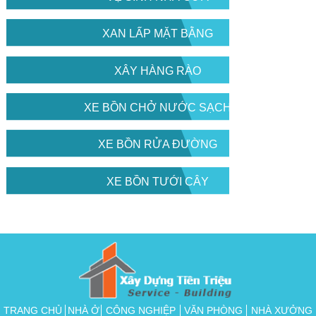
XAN LẤP MẶT BẰNG
XÂY HÀNG RÀO
XE BỒN CHỞ NƯỚC SẠCH
XE BỒN RỬA ĐƯỜNG
XE BỒN TƯỚI CÂY
TRANG CHỦ
NHÀ Ở
CÔNG NGHIỆP
VĂN PHÒNG
NHÀ XƯỞNG