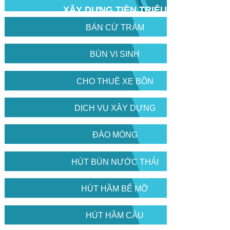
XÂY DỰNG TIỀN TRIỆU
BÁN CỪ TRÀM
BÙN VI SINH
CHO THUÊ XE BỒN
DỊCH VỤ XÂY DỰNG
ĐÀO MÓNG
HÚT BÙN NƯỚC THẢI
HÚT HẦM BỂ MỠ
HÚT HẦM CẦU