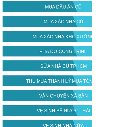
MUA DẦU ĂN CŨ
MUA XÁC NHÀ CŨ
MUA XÁC NHÀ KHO XƯỞNG
PHÁ DỠ CÔNG TRÌNH
SỬA NHÀ CŨ TPHCM
THU MUA THANH LÝ MUA TÔN CŨ
VẬN CHUYỂN XÀ BẦN
VỆ SINH BỂ NƯỚC THẢI
VỆ SINH NHÀ CỬA