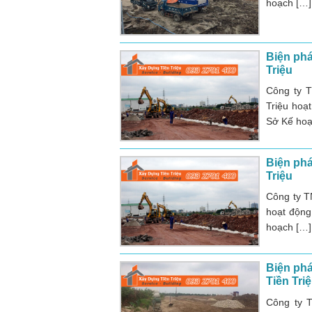
hoạch […]
Biện phá
Triệu
Công ty 
Triệu hoạ
Sở Kế hoạ
Biện phá
Triệu
Công ty T
hoạt động
hoạch […]
Biện phá
Tiền Tri
Công ty 