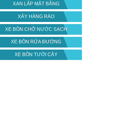
XAN LẤP MẶT BẰNG
XÂY HÀNG RÀO
XE BỒN CHỞ NƯỚC SẠCH
XE BỒN RỬA ĐƯỜNG
XE BỒN TƯỚI CÂY