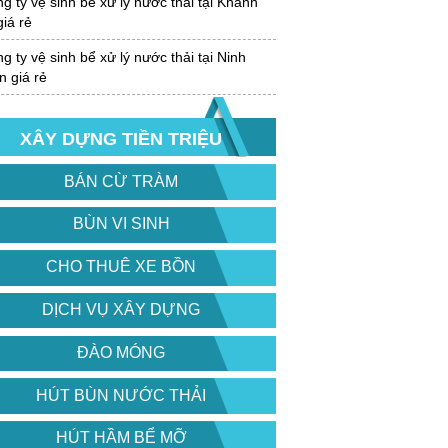
 ty vệ sinh bể xử lý nước thải tại Khánh
iá rẻ
 ty vệ sinh bể xử lý nước thải tại Ninh
 giá rẻ
XÂY DỰNG TIỀN TRIỆU
BÁN CỪ TRÀM
BÙN VI SINH
CHO THUÊ XE BỒN
DỊCH VỤ XÂY DỰNG
ĐÀO MÓNG
HÚT BÙN NƯỚC THẢI
HÚT HẦM BỂ MỠ