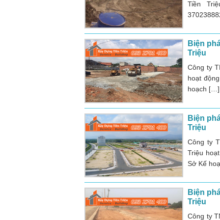
Tiền Tri
37023888
Biện phá
Triệu
Công ty T
hoạt động
hoạch […]
Biện phá
Triệu
Công ty 
Triệu hoạ
Sở Kế hoạ
Biện phá
Triệu
Công ty T