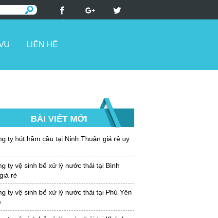
 VỤ
LIÊN HỆ
BÀI VIẾT MỚI
g ty hút hầm cầu tại Ninh Thuận giá rẻ uy
 ty vệ sinh bể xử lý nước thải tại Bình
giá rẻ
 ty vệ sinh bể xử lý nước thải tại Phú Yên
ẻ