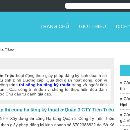
TRANG CHỦ
GIỚI THIỆU
DỊCH
Hạ Tầng
n Triệu
hoạt động theo giấy phép đăng ký kinh doanh số
 tỉnh Bình Dương cấp. Qua thời gian hoạt động, đơn vị
Côn
công trình
thi công hạ tầng kỹ thuật
trong và ngoài tỉnh
tín
anh. Các công trình đơn vị chúng tôi thực hiện đều đảm
ược Chủ đầu tư đánh giá cao.
Công
Định 
p thi công hạ tầng kỹ thuật ở Quận 3 CTY Tiền Triệu
Công
NHH Xây dựng thi công Hạ tầng Quận 3 Công Ty Tiền Triệu
giá r
 theo giấy phép đăng ký kinh doanh số 3702388822 do Sở Kế