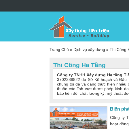
Trang Chủ
»
Dịch vụ xây dựng
»
Thi Công 
Thi Công Hạ Tầng
Công ty TNHH Xây dựng Hạ tầng Tiề
3702388822 do Sở Kế hoạch và Đầu tư
chúng tôi đã và đang thực hiện nhiều 
thuộc các lĩnh vực được phép kinh do
bảo tiến độ, chất lượng kỹ, mỹ thuật đ
Biện phá
Công ty T
hoạt động