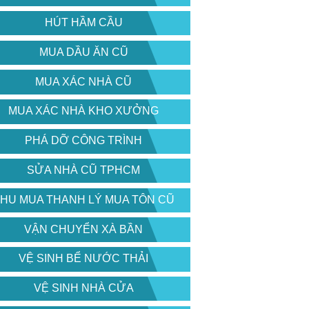
HÚT HẦM CẦU
MUA DẦU ĂN CŨ
MUA XÁC NHÀ CŨ
MUA XÁC NHÀ KHO XƯỞNG
PHÁ DỠ CÔNG TRÌNH
SỬA NHÀ CŨ TPHCM
HU MUA THANH LÝ MUA TÔN CŨ
VẬN CHUYỂN XÀ BẦN
VỆ SINH BỂ NƯỚC THẢI
VỆ SINH NHÀ CỬA