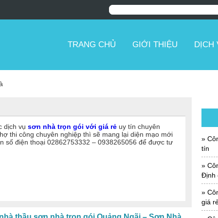
TRANG CHỦ
GIỚI THIỆU
DỊCH
à
c dịch vụ
sơn nhà trọn gói với giá rẻ
uy tín chuyên
 thợ thi công chuyên nghiệp thì sẽ mang lại diện mạo mới
Côn
ệ đến số điện thoại 02862753332 – 0938265056 để được tư
tín
Công
Định 
Công
giá r
nhà thầu sơn nhà trọn gói Quảng Ngãi – Sơn Nhà