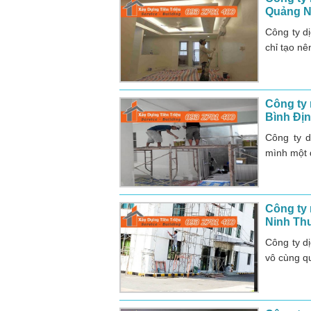
Quảng N
Công ty d
chỉ tạo n
Công ty 
Bình Đị
Công ty d
mình một đ
Công ty 
Ninh Th
Công ty d
vô cùng q