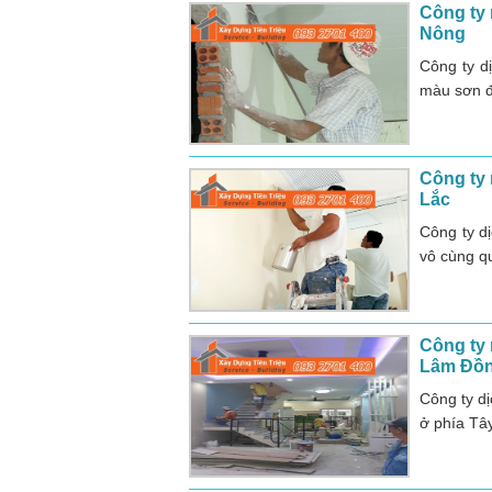
Công ty 
Nông
Công ty d
màu sơn đ
Công ty 
Lắc
Công ty d
vô cùng q
Công ty
Lâm Đồ
Công ty d
ở phía Tâ