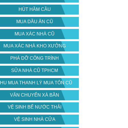
HÚT HẦM CẦU
MUA DẦU ĂN CŨ
MUA XÁC NHÀ CŨ
MUA XÁC NHÀ KHO XƯỞNG
PHÁ DỠ CÔNG TRÌNH
SỬA NHÀ CŨ TPHCM
HU MUA THANH LÝ MUA TÔN CŨ
VẬN CHUYỂN XÀ BẦN
VỆ SINH BỂ NƯỚC THẢI
VỆ SINH NHÀ CỬA