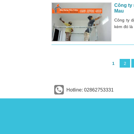
Công ty 
Mau
Công ty d
kèm đó là
1
2
Hotline: 02862753331