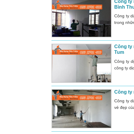
Công ty 
Bình Th
Công ty d
trong nhữn
Công ty
Tum
Công ty d
công ty dị
Công ty 
Công ty d
vẻ đẹp của