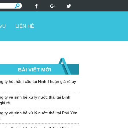
 VỤ
LIÊN HỆ
BÀI VIẾT MỚI
g ty hút hầm cầu tại Ninh Thuận giá rẻ uy
 ty vệ sinh bể xử lý nước thải tại Bình
giá rẻ
 ty vệ sinh bể xử lý nước thải tại Phú Yên
ẻ