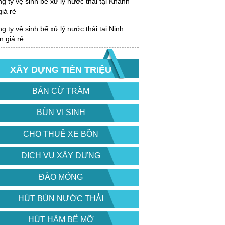
 ty vệ sinh bể xử lý nước thải tại Khánh
iá rẻ
 ty vệ sinh bể xử lý nước thải tại Ninh
 giá rẻ
XÂY DỰNG TIỀN TRIỆU
BÁN CỪ TRÀM
BÙN VI SINH
CHO THUÊ XE BỒN
DỊCH VỤ XÂY DỰNG
ĐÀO MÓNG
HÚT BÙN NƯỚC THẢI
HÚT HẦM BỂ MỠ