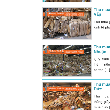
Thu mua 
Vấp
Thu mua g
kinh tế ph
Thu mua 
Nhuận
Quy trình
Tiền Triệ
carton […
Thu mua 
Đức
Thu mua 
thùng giấ
mua giấy 