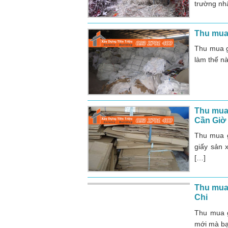
trường nh
Thu mua 
Thu mua g
làm thế nà
Thu mua 
Cần Giờ
Thu mua g
giấy sản 
[…]
Thu mua 
Chi
Thu mua g
mới mà bạ