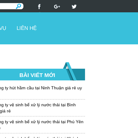
 VỤ
LIÊN HỆ
BÀI VIẾT MỚI
g ty hút hầm cầu tại Ninh Thuận giá rẻ uy
 ty vệ sinh bể xử lý nước thải tại Bình
giá rẻ
 ty vệ sinh bể xử lý nước thải tại Phú Yên
ẻ