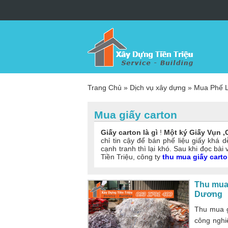
Trang Chủ
»
Dịch vụ xây dựng
»
Mua Phế L
Mua giấy carton
Giấy carton là gì
!
Một ký Giấy Vụn ,G
chỉ tin cậy để bán phế liệu giấy khá 
cạnh tranh thì lại khó. Sau khi đọc bài 
Tiền Triệu, công ty
thu mua giấy carto
Thu mua 
Dương
Thu mua g
công nghi