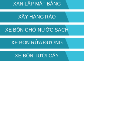
XAN LẤP MẶT BẰNG
XÂY HÀNG RÀO
XE BỒN CHỞ NƯỚC SẠCH
XE BỒN RỬA ĐƯỜNG
XE BỒN TƯỚI CÂY