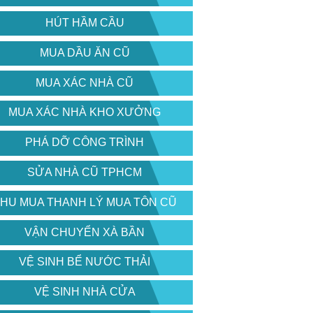
HÚT HẦM CẦU
MUA DẦU ĂN CŨ
MUA XÁC NHÀ CŨ
MUA XÁC NHÀ KHO XƯỞNG
PHÁ DỠ CÔNG TRÌNH
SỬA NHÀ CŨ TPHCM
HU MUA THANH LÝ MUA TÔN CŨ
VẬN CHUYỂN XÀ BẦN
VỆ SINH BỂ NƯỚC THẢI
VỆ SINH NHÀ CỬA