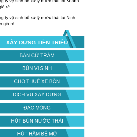
 ty vệ sinh bể xử lý nước thải tại Khánh
iá rẻ
 ty vệ sinh bể xử lý nước thải tại Ninh
 giá rẻ
XÂY DỰNG TIỀN TRIỆU
BÁN CỪ TRÀM
BÙN VI SINH
CHO THUÊ XE BỒN
DỊCH VỤ XÂY DỰNG
ĐÀO MÓNG
HÚT BÙN NƯỚC THẢI
HÚT HẦM BỂ MỠ