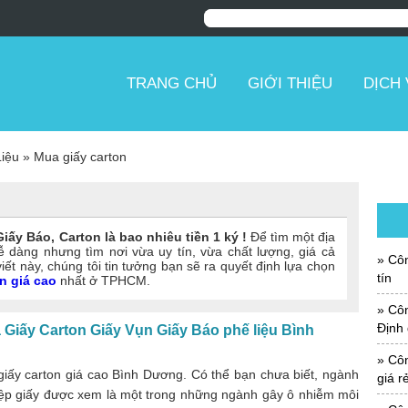
TRANG CHỦ
GIỚI THIỆU
DỊCH
iệu
»
Mua giấy carton
iấy Báo, Carton là bao nhiêu tiền 1 ký !
Để tìm một địa
dễ dàng nhưng tìm nơi vừa uy tín, vừa chất lượng, giá cả
Côn
viết này, chúng tôi tin tưởng bạn sẽ ra quyết định lựa chọn
tín
n giá cao
nhất ở TPHCM.
Công
Định 
Giấy Carton Giấy Vụn Giấy Báo phế liệu Bình
Công
iấy carton giá cao Bình Dương. Có thể bạn chưa biết, ngành
giá r
ệp giấy được xem là một trong những ngành gây ô nhiễm môi