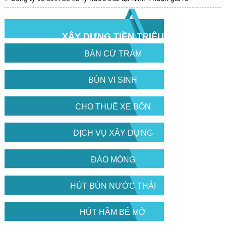
XÂY DỰNG TIỀN TRIỆU
BÁN CỪ TRÀM
BÙN VI SINH
CHO THUÊ XE BỒN
DỊCH VỤ XÂY DỰNG
ĐÀO MÓNG
HÚT BÙN NƯỚC THẢI
HÚT HẦM BỂ MỠ