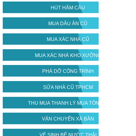
HÚT HẦM CẦU
MUA DẦU ĂN CŨ
MUA XÁC NHÀ CŨ
MUA XÁC NHÀ KHO XƯỞNG
PHÁ DỠ CÔNG TRÌNH
SỬA NHÀ CŨ TPHCM
THU MUA THANH LÝ MUA TÔN CŨ
VẬN CHUYỂN XÀ BẦN
VỆ SINH BỂ NƯỚC THẢI