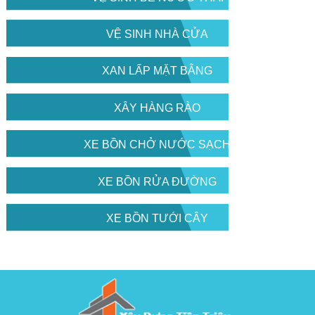
VỆ SINH NHÀ CỬA
XAN LẤP MẶT BẰNG
XÂY HÀNG RÀO
XE BỒN CHỞ NƯỚC SẠCH
XE BỒN RỬA ĐƯỜNG
XE BỒN TƯỚI CÂY