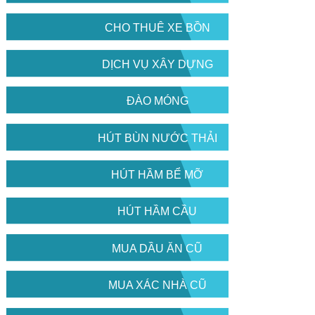
CHO THUÊ XE BỒN
DỊCH VỤ XÂY DỰNG
ĐÀO MÓNG
HÚT BÙN NƯỚC THẢI
HÚT HẦM BỂ MỠ
HÚT HẦM CẦU
MUA DẦU ĂN CŨ
MUA XÁC NHÀ CŨ