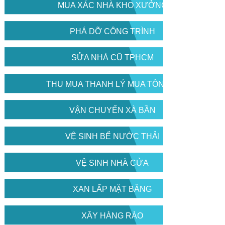
MUA XÁC NHÀ KHO XƯỞNG
PHÁ DỠ CÔNG TRÌNH
SỬA NHÀ CŨ TPHCM
THU MUA THANH LÝ MUA TÔN CŨ
VẬN CHUYỂN XÀ BẦN
VỆ SINH BỂ NƯỚC THẢI
VỆ SINH NHÀ CỬA
XAN LẤP MẶT BẰNG
XÂY HÀNG RÀO