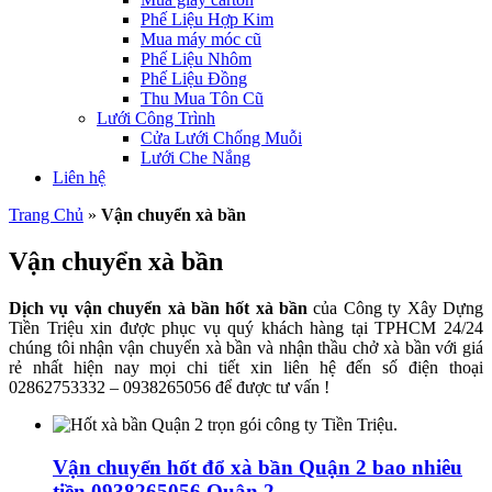
Phế Liệu Hợp Kim
Mua máy móc cũ
Phế Liệu Nhôm
Phế Liệu Đồng
Thu Mua Tôn Cũ
Lưới Công Trình
Cửa Lưới Chống Muỗi
Lưới Che Nắng
Liên hệ
Trang Chủ
»
Vận chuyển xà bần
Vận chuyển xà bần
Dịch vụ vận chuyển xà bần hốt xà bần
của Công ty Xây Dựng
Tiền Triệu xin được phục vụ quý khách hàng tại TPHCM 24/24
chúng tôi nhận vận chuyển xà bần và nhận thầu chở xà bần với giá
rẻ nhất hiện nay mọi chi tiết xin liên hệ đến số điện thoại
02862753332 – 0938265056 để được tư vấn !
Vận chuyển hốt đổ xà bần Quận 2 bao nhiêu
tiền 0938265056 Quận 2