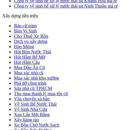
Công ty vệ sinh bể xử lý nước thải tại Khánh Hoà giá rẻ
Công ty vệ sinh bể xử lý nước thải tại Ninh Thuận giá rẻ
Xây dựng tiền triệu
Bán cừ tràm
Bùn Vi Sinh
Cho Thuê Xe Bồn
Dịch vụ xây dựng
Đào Móng
Hút Bùn Nước Thải
Hút Hầm Bể Mỡ
Hút Hầm Cầu
Mua Dầu Ăn Cũ
Mua xác nhà cũ
Mua xác nhà kho xưởng
Phá dỡ công trình
Sửa nhà cũ TPHCM
Thu mua thanh lý mua tôn cũ
Vận chuyển xà bần
Vệ Sinh Bể Nước Thải
Vệ Sinh Nhà Cửa
Xan Lấp Mặt Bằng
Xây hàng rào
Xe Bồn Chở Nước Sạch