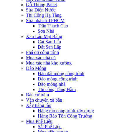
Gỗ Thông Pallet
Sửa Điện Nước
Thi Công Hạ Tầng
Sửa nhà cũ TPHCM
Trần Thạch Cao
Sơn Nhà
Xan Lấp Mặt Bằng
Cát San Lấp
Đất San Lấp
Phá dỡ công trình
Mua xác nhà cũ
Mua xác nhà kho xưởng
Đào Móng
Đào đất móng công trình
Đào móng công trình
Đào móng nhà
Thi công Tầng Hầm
Bán cừ tràm
Vận chuyển xà bần
Xây hàng rào
Hàng rào công trình xây dựng
Hàng Rào Tôn Công Trường
Mua Phế Liệu
Sắt Phế Liệu
Mua giấy carton