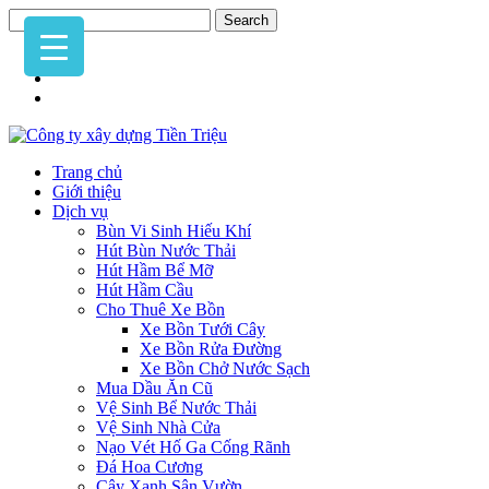
Trang chủ
Giới thiệu
Dịch vụ
Bùn Vi Sinh Hiếu Khí
Hút Bùn Nước Thải
Hút Hầm Bể Mỡ
Hút Hầm Cầu
Cho Thuê Xe Bồn
Xe Bồn Tưới Cây
Xe Bồn Rửa Đường
Xe Bồn Chở Nước Sạch
Mua Dầu Ăn Cũ
Vệ Sinh Bể Nước Thải
Vệ Sinh Nhà Cửa
Nạo Vét Hố Ga Cống Rãnh
Đá Hoa Cương
Cây Xanh Sân Vườn