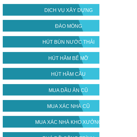
DỊCH VỤ XÂY DỰNG
ĐÀO MÓNG
HÚT BÙN NƯỚC THẢI
HÚT HẦM BỂ MỠ
HÚT HẦM CẦU
MUA DẦU ĂN CŨ
MUA XÁC NHÀ CŨ
MUA XÁC NHÀ KHO XƯỞNG