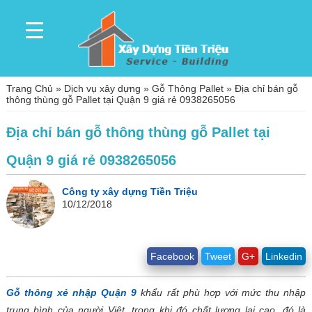
Trang Chủ
»
Dịch vụ xây dựng
»
Gỗ Thông Pallet
»
Địa chỉ bán gỗ
thông thùng gỗ Pallet tại Quận 9 giá rẻ 0938265056
Địa chỉ bán gỗ thông thùng gỗ Pallet tại
Quận 9 giá rẻ 0938265056
Công ty xây dựng Tiền Triệu
10/12/2018
Facebook
Tweet
G+
Linkedin
Gỗ thông xẻ nhập Quận 9
khẩu rất phù hợp với mức thu nhập
trung bình của người Việt, trong khi đó chất lượng lại cao, đó là