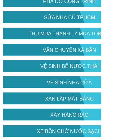
PHÁ DỠ CÔNG TRÌNH
SỬA NHÀ CŨ TPHCM
THU MUA THANH LÝ MUA TÔN CŨ
VẬN CHUYỂN XÀ BẦN
VỆ SINH BỂ NƯỚC THẢI
VỆ SINH NHÀ CỬA
XAN LẤP MẶT BẰNG
XÂY HÀNG RÀO
XE BỒN CHỞ NƯỚC SẠCH