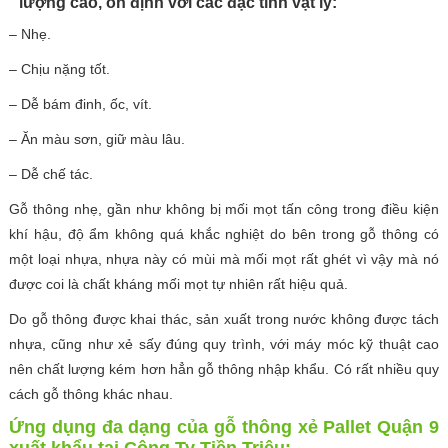
lượng cao, ổn định với các đặc tính vật lý:
– Nhẹ.
– Chịu nặng tốt.
– Dễ bám đinh, ốc, vít.
– Ăn màu sơn, giữ màu lâu.
– Dễ chế tác.
Gỗ thông nhẹ, gần như không bị mối mọt tấn công trong điều kiện
khí hậu, độ ẩm không quá khắc nghiệt do bên trong gỗ thông có
một loại nhựa, nhựa này có mùi mà mối mọt rất ghét vì vậy mà nó
được coi là chất kháng mối mọt tự nhiên rất hiệu quả.
Do gỗ thông được khai thác, sản xuất trong nước không được tách
nhựa, cũng như xẻ sấy đúng quy trình, với máy móc kỹ thuật cao
nên chất lượng kém hơn hẳn gỗ thông nhập khẩu. Có rất nhiều quy
cách gỗ thông khác nhau.
Ứng dụng đa dạng của gỗ thông xẻ Pallet Quận 9