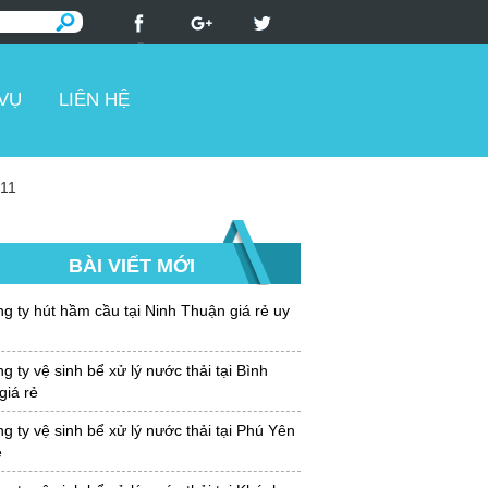
 VỤ
LIÊN HỆ
 11
BÀI VIẾT MỚI
g ty hút hầm cầu tại Ninh Thuận giá rẻ uy
 ty vệ sinh bể xử lý nước thải tại Bình
giá rẻ
 ty vệ sinh bể xử lý nước thải tại Phú Yên
ẻ