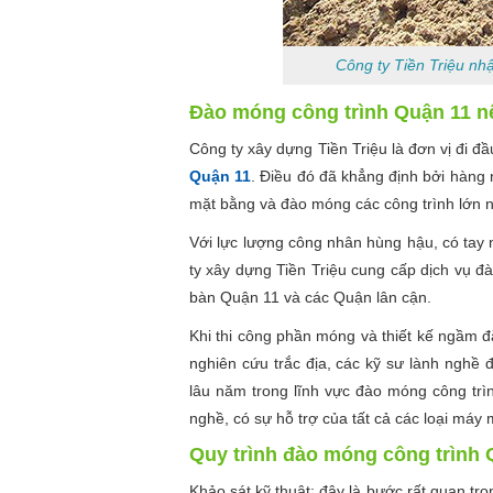
Công ty Tiền Triệu nh
Đào móng công trình Quận 11 nê
Công ty xây dựng Tiền Triệu là đơn vị đi đầ
Quận 11
. Điều đó đã khẳng định bởi hàng
mặt bằng và đào móng các công trình lớn n
Với lực lượng công nhân hùng hậu, có tay 
ty xây dựng Tiền Triệu cung cấp dịch vụ đà
bàn Quận 11 và các Quận lân cận.
Khi thi công phần móng và thiết kế ngầm đặ
nghiên cứu trắc địa, các kỹ sư lành nghề đ
lâu năm trong lĩnh vực đào móng công trì
nghề, có sự hỗ trợ của tất cả các loại máy 
Quy trình đào móng công trình 
Khảo sát kỹ thuật: đây là bước rất quan trọ