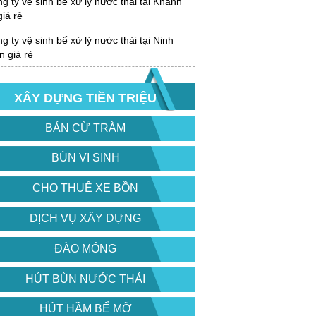
 ty vệ sinh bể xử lý nước thải tại Khánh
iá rẻ
 ty vệ sinh bể xử lý nước thải tại Ninh
 giá rẻ
XÂY DỰNG TIỀN TRIỆU
BÁN CỪ TRÀM
BÙN VI SINH
CHO THUÊ XE BỒN
DỊCH VỤ XÂY DỰNG
ĐÀO MÓNG
HÚT BÙN NƯỚC THẢI
HÚT HẦM BỂ MỠ