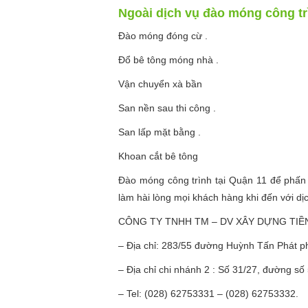
Ngoài dịch vụ đào móng công tr
Đào móng đóng cừ .
Đổ bê tông móng nhà .
Vận chuyển xà bần
San nền sau thi công .
San lấp mặt bằng .
Khoan cắt bê tông
Đào móng công trình tại Quận 11 để phấn 
làm hài lòng mọi khách hàng khi đến với dị
CÔNG TY TNHH TM – DV XÂY DỰNG TIỀN
– Địa chỉ: 283/55 đường Huỳnh Tấn Phát 
– Địa chỉ chi nhánh 2 : Số 31/27, đường 
– Tel: (028) 62753331 – (028) 62753332.