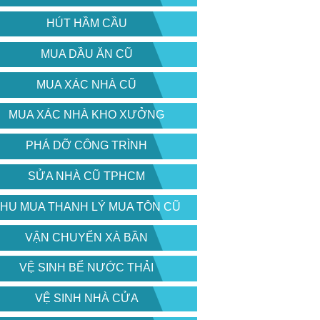
HÚT HẦM CẦU
MUA DẦU ĂN CŨ
MUA XÁC NHÀ CŨ
MUA XÁC NHÀ KHO XƯỞNG
PHÁ DỠ CÔNG TRÌNH
SỬA NHÀ CŨ TPHCM
HU MUA THANH LÝ MUA TÔN CŨ
VẬN CHUYỂN XÀ BẦN
VỆ SINH BỂ NƯỚC THẢI
VỆ SINH NHÀ CỬA