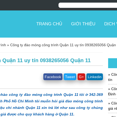
TRANG CHỦ
GIỚI THIỆU
DỊCH
rình
»
Công ty đào móng công trình Quận 11 uy tín 0938265056 Quận
 Quận 11 uy tín 0938265056 Quận 11
Côn
Facebook
Tweet
G+
Linkedin
tín
Công
Định 
hào công ty đào móng công trình Quận 11 tôi ở 342-369
 Phố Hồ Chí Minh tôi muốn hỏi giá đào móng công trình
Công
iệu chi nhánh Quận 11 xin trả lời như sau công ty chúng
giá r
o giá được cho quy khách hàng ở Quận 11.