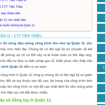
 CTY Tiền Triệu vì.
1 CTY Tiền Triệu.
bao nhiêu tiền.
ận 11 còn nhận làm.
ác tuyến đường tại Quận 11.
 11 – CTY TIỀN TRIỆU.
ận
thi công đào móng công trình lớn nhỏ tại Quận 11
, đào
áy móc hiện đại. Chúng tôi có đội ngũ kỹ sư chuyên về kết
ề phòng sự cố có thể xảy ra là hoàn toàn có thể đáp ứng.
 chủ đầu tư đưa ra biện pháp gia cố, khắc phục nếu thấy cần
trình Quận 11
diễn ra an toàn.
T
ông trinh ở Quận 11 công ty chúng tôi có đội ngũ kỹ sư giám
 khu đất và tuỳ thuộc vào độ cao, tải trọng của công trình bên
hoặc khi công trình có một độ cao nhất định thì nền móng phải
tích tiếp xúc với đất được nhiều.
áy và bằng tay ở Quận 11.