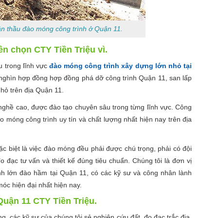
ận thầu đào móng công trình ở Quận 11.
n chọn CTY Tiền Triệu vì.
u trong lĩnh vực
đào móng công trình xây dựng lớn nhỏ tại
 nghìn hợp đồng hợp đồng phá dỡ công trình Quận 11, san lấp
hỏ trên địa Quận 11.
nghề cao, được đào tạo chuyên sâu trong từng lĩnh vực. Công
o móng công trình uy tín và chất lượng nhất hiện nay trên địa
c biệt là việc đào móng đều phải được chú trọng, phải có đội
o đạc tư vấn và thiết kế đúng tiêu chuẩn. Chúng tôi là đơn vị
nh lớn đào hầm tại Quận 11, có các kỹ sư và công nhân lành
móc hiện đại nhất hiện nay.
Quận 11 CTY Tiền Triệu.
ng, các kỹ sư của chúng tôi sẻ nghiên cứu đất, đo đạc trắc địa,