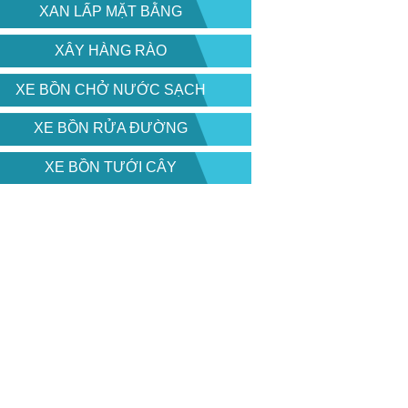
XAN LẤP MẶT BẰNG
XÂY HÀNG RÀO
XE BỒN CHỞ NƯỚC SẠCH
XE BỒN RỬA ĐƯỜNG
XE BỒN TƯỚI CÂY