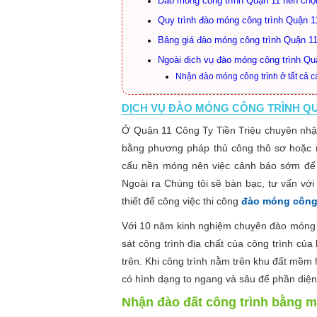
Đào móng công trình Quận 11 nên chọn
Quy trình đào móng công trình Quận 1
Bảng giá đào móng công trình Quận 11 
Ngoài dịch vụ đào móng công trình Qu
Nhận đào móng công trình ở tất cả c
DỊCH VỤ ĐÀO MÓNG CÔNG TRÌNH QUẬN
Ở Quận 11 Công Ty Tiền Triệu chuyên nh
bằng phương pháp thủ công thô sơ hoặc m
cấu nền móng nên việc cảnh báo sớm để đ
Ngoài ra Chúng tôi sẽ bàn bạc, tư vấn với
thiết để công việc thi công
đào móng công 
Với 10 năm kinh nghiệm chuyên đào móng c
sát công trình địa chất của công trình của
trên. Khi công trình nằm trên khu đất mềm 
có hình dạng to ngang và sâu để phần diện 
Nhận đào đất công trình bằng m