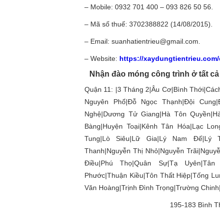
– Mobile: 0932 701 400 – 093 826 50 56.
– Mã số thuế: 3702388822 (14/08/2015).
– Email: suanhatientrieu@gmail.com.
– Website:
https://xaydungtientrieu.com
Nhận đào móng công trình ở tất cả
Quận 11: |3 Tháng 2|Âu Cơ|Bình Thới|C
Nguyên Phổ|Đỗ Ngọc Thạnh|Đội Cung|
Nghệ|Dương Tử Giang|Hà Tôn Quyền|Hà
Bàng|Huyện Toại|Kênh Tân Hóa|Lạc Lon
Tung|Lò Siêu|Lữ Gia|Lý Nam Đế|Lý 
Thanh|Nguyễn Thị Nhỏ|Nguyễn Trãi|Nguy
Điều|Phú Thọ|Quân Sự|Tạ Uyên|Tân 
Phước|Thuận Kiều|Tôn Thất Hiệp|Tống Lu
Văn Hoàng|Trịnh Đình Trọng|Trường Chinh
195-183 Bình T