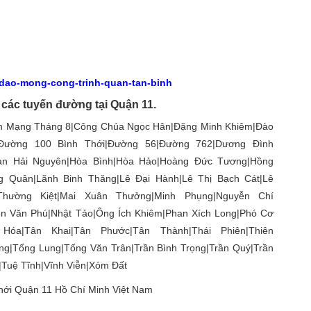
/dao-mong-cong-trinh-quan-tan-binh
 các tuyến đường tại Quận 11.
ách Mạng Tháng 8|Công Chúa Ngọc Hân|Đặng Minh Khiêm|Đào
Đường 100 Bình Thới|Đường 56|Đường 762|Dương Đình
n Hải Nguyên|Hòa Bình|Hòa Hảo|Hoàng Đức Tương|Hồng
g Quân|Lãnh Binh Thăng|Lê Đại Hành|Lê Thị Bạch Cát|Lê
Thường Kiệt|Mai Xuân Thưởng|Minh Phụng|Nguyễn Chí
ễn Văn Phú|Nhật Tảo|Ông Ích Khiêm|Phan Xích Long|Phó Cơ
Hóa|Tân Khai|Tân Phước|Tân Thành|Thái Phiên|Thiên
ng|Tổng Lung|Tống Văn Trân|Trần Bình Trọng|Trần Quý|Trần
|Tuệ Tĩnh|Vĩnh Viễn|Xóm Đất
hới Quận 11 Hồ Chí Minh Việt Nam